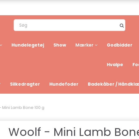
Hundelegetøj
Show
Godbidder
Mærker
Hvalpe
Fo
r
Silkedragter
Hundefoder
Badekåber / Håndkl
- Mini Lamb Bone 100 g
Woolf - Mini Lamb Bon