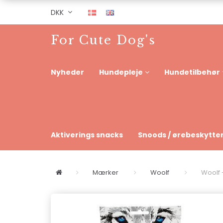
DKK
For Cute Dog's
Nyheder
Hundepleje
Hundetilbehør
Aktiverings snacks
Snoods / ørebeskytte
Mærker
Woolf
Woolf 