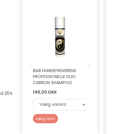
Populær
B&B HUNDEFRISØRENS
FICCARO CHICKEN
PROFESSIONELLE DUO
CARBON SHAMPOO
149,00 DKK
39,00 DKK
and 25%
Læg i kurv
Læg i kurv