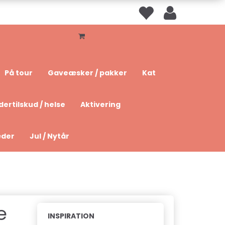
På tour
Gaveæsker / pakker
Kat
dertilskud / helse
Aktivering
æder
Jul / Nytår
e
INSPIRATION