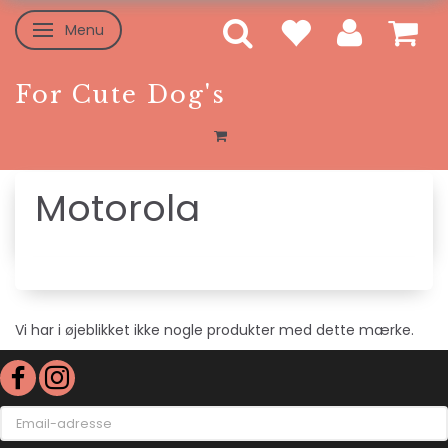
Menu
Skifte navigation
For Cute Dog's
Motorola
Vi har i øjeblikket ikke nogle produkter med dette mærke.
Email-
adresse