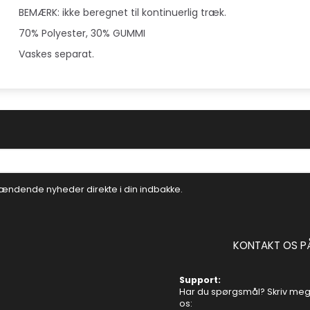
BEMÆRK: ikke beregnet til kontinuerlig træk.
70% Polyester, 30% GUMMI
Vaskes separat.
ændende nyheder direkte i din indbakke.
KONTAKT OS P
Support:
Har du spørgsmål? Skriv mege
os: