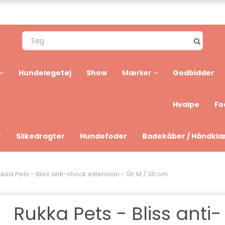
Hundelegetøj
Show
Godbidder
Mærker
Hvalpe
Fo
r
Silkedragter
Hundefoder
Badekåber / Håndkl
ukka Pets - Bliss anti-shock extension - Str M / 30 cm
Rukka Pets - Bliss anti-