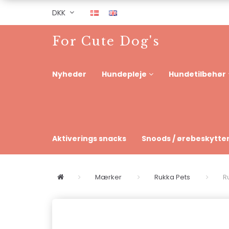
DKK
For Cute Dog's
Nyheder
Hundepleje
Hundetilbehør
Aktiverings snacks
Snoods / ørebeskytte
Mærker
Rukka Pets
R