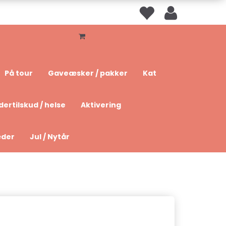
På tour
Gaveæsker / pakker
Kat
dertilskud / helse
Aktivering
æder
Jul / Nytår