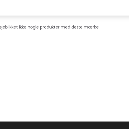
Populær
Populær
i øjeblikket ikke nogle produkter med dette mærke.
T LAMB FILET
DOGMAN - TUGG DENTAL
NUTROLIN® SK
MED KYLLING S - 7 STK
29,00 DKK
179,00 DKK
Læg i kurv
Se produktet