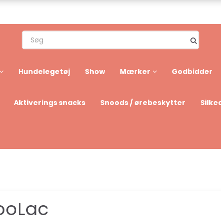
Hundelegetøj
Show
Mærker
Godbidder
Aktiverings snacks
Snoods / ørebeskytter
Silke
ooLac