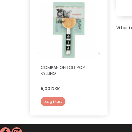
Vi har 
COMPANION LOLLIPOP
WOOLF - SOF
KYLLING
100 G (LAM )
5,00 DKK
39,00 DKK
Læg i kurv
Læg i kurv