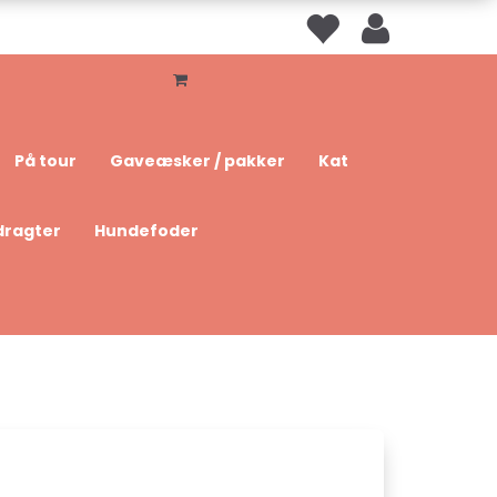
På tour
Gaveæsker / pakker
Kat
dragter
Hundefoder