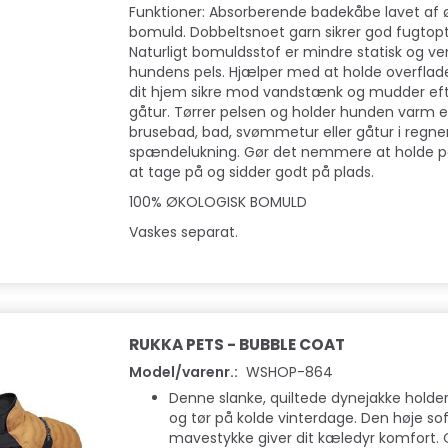
Funktioner: Absorberende badekåbe lavet af 
bomuld. Dobbeltsnoet garn sikrer god fugtop
Naturligt bomuldsstof er mindre statisk og ven
hundens pels. Hjælper med at holde overflade
dit hjem sikre mod vandstænk og mudder efte
gåtur. Tørrer pelsen og holder hunden varm e
brusebad, bad, svømmetur eller gåtur i regn
spændelukning. Gør det nemmere at holde pe
at tage på og sidder godt på plads.
100% ØKOLOGISK BOMULD
Vaskes separat.
RUKKA PETS - BUBBLE COAT
Model/varenr.:
WSHOP-864
Denne slanke, quiltede dynejakke holde
og tør på kolde vinterdage. Den høje so
mavestykke giver dit kæledyr komfort. 