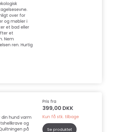
økologisk
tagelsesevne.
ligt over for
r og møbler i
r et bad eller
fter et
en. Nem
lsen ren. Hurtig
Pris fra
399,00 DKK
Kun få stk. tilbage
r din hund varm
ftshellkrave og
Quiltningen på
Se produktet