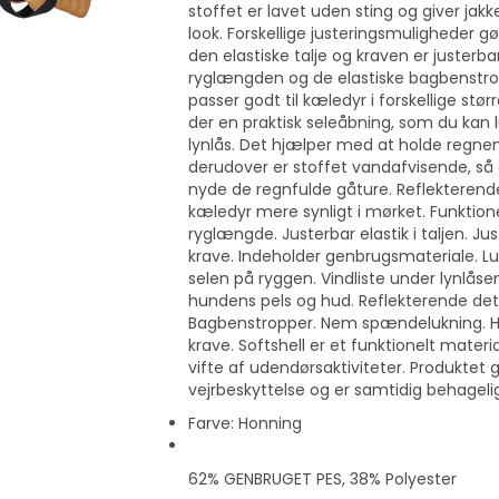
stoffet er lavet uden sting og giver jakk
look. Forskellige justeringsmuligheder gø
den elastiske talje og kraven er justerba
ryglængden og de elastiske bagbenstro
passer godt til kæledyr i forskellige størr
der en praktisk seleåbning, som du kan
lynlås. Det hjælper med at holde regne
derudover er stoffet vandafvisende, så
nyde de regnfulde gåture. Reflekterende
kæledyr mere synligt i mørket. Funktion
ryglængde. Justerbar elastik i taljen. Jus
krave. Indeholder genbrugsmateriale. Lu
selen på ryggen. Vindliste under lynlåse
hundens pels og hud. Reflekterende deta
Bagbenstropper. Nem spændelukning. H
krave. Softshell er et funktionelt materia
vifte af udendørsaktiviteter. Produktet g
vejrbeskyttelse og er samtidig behageligt
Farve: Honning
62% GENBRUGET PES, 38% Polyester