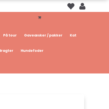
På tour
Gaveæsker / pakker
Kat
dragter
Hundefoder