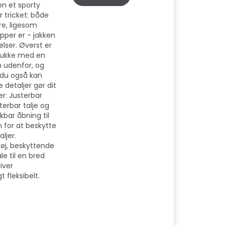
en et sporty
r tricket: både
re, ligesom
pper er - jakken
elser. Øverst er
 lukke med en
n udenfor, og
 du også kan
 detaljer gør dit
er: Justerbar
terbar talje og
kbar åbning til
n for at beskytte
ljer.
øj, beskyttende
le til en bred
iver
 fleksibelt.