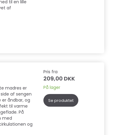
d til en lille
vet af
.
Pris fra
209,00 DKK
På lager
tte madres er
e side af sengen
e er åndbar, og
Se produktet
fekt til varme
ggeflade. På
en med
dcirkulationen og