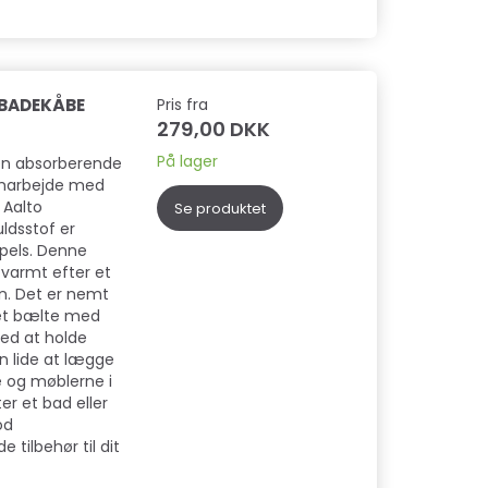
IN & COAT
MUSH - FRYSETØRREDE
TRIXIE - DENTA 
GODBIDDER
SLIKKEPIND M. 
KYLLINGEHJERTE, 55 G
OST
 BADEKÅBE
Pris fra
279,00 DKK
59,00 DKK
6,00 DKK
På lager
 Den absorberende
Læg i kurv
Læg i kurv
amarbejde med
 Aalto
Se produktet
ldsstof er
 pels. Denne
 varmt efter et
n. Det er nemt
 et bælte med
ed at holde
n lide at lægge
e og møblerne i
r et bad eller
od
 tilbehør til dit