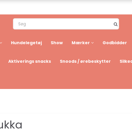
Hundelegetøj
Show
Mærker
Godbidder
Aktiverings snacks
Snoods / ørebeskytter
Silke
ukka