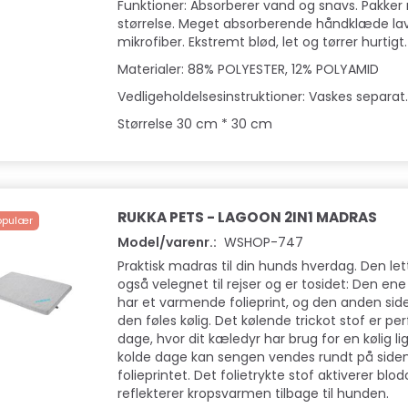
Funktioner: Absorberer vand og snavs. Pakker ne
størrelse. Meget absorberende håndklæde la
mikrofiber. Ekstremt blød, let og tørrer hurtigt.
Materialer: 88% POLYESTER, 12% POLYAMID
Vedligeholdelsesinstruktioner: Vaskes separat
Størrelse 30 cm * 30 cm
RUKKA PETS - LAGOON 2IN1 MADRAS
opulær
Model/varenr.:
WSHOP-747
Praktisk madras til din hunds hverdag. Den le
Populær
Populær
også velegnet til rejser og er tosidet: Den en
har et varmende folieprint, og den anden sid
den føles kølig. Det kølende trickot stof er per
dage, hvor dit kæledyr har brug for en kølig li
kolde dage kan sengen vendes rundt på sid
folieprintet. Det folietrykte stof aktiverer blo
reflekterer kropsvarmen tilbage til hunden.