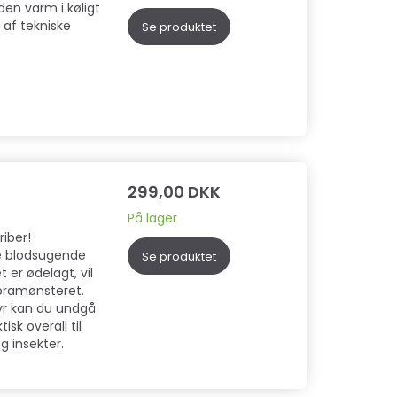
den varm i køligt
 af tekniske
Se produktet
299,00 DKK
På lager
riber!
de blodsugende
Se produktet
 er ødelagt, vil
bramønsteret.
yr kan du undgå
isk overall til
g insekter.