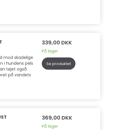
T
339,00 DKK
På lager
hud mod skadelige
n i hundens pels
Se produktet
an tøjet også
seret på vandets
UST
369,00 DKK
På lager