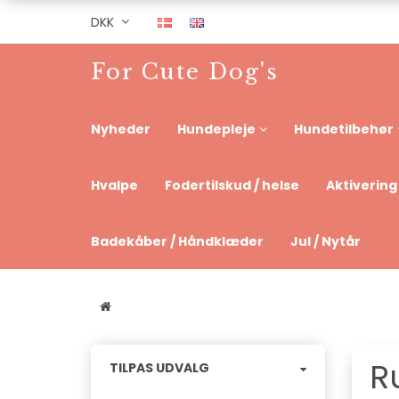
DKK
For Cute Dog's
Nyheder
Hundepleje
Hundetilbehør
Hvalpe
Fodertilskud / helse
Aktivering
Badekåber / Håndklæder
Jul / Nytår
R
Skifte
TILPAS UDVALG
filter