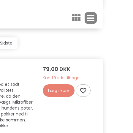
Sidste
K
79,00 DKK
Kun få stk. tilbage
d et sødt
alitets
Læg i kurv
ere, da den
vægt. Mikrofiber
a hundens poter.
akker ned til
 pakke sammen.
kke.