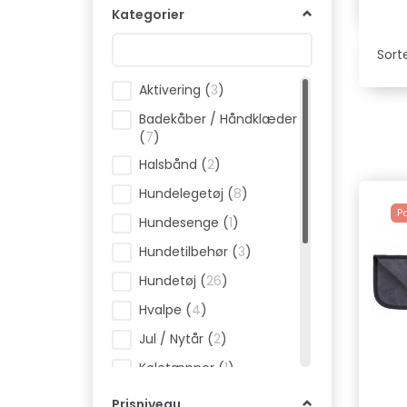
Kategorier
Sorte
Aktivering
(
3
)
Badekåber / Håndklæder
(
7
)
Halsbånd
(
2
)
Hundelegetøj
(
8
)
P
Hundesenge
(
1
)
Hundetilbehør
(
3
)
Hundetøj
(
26
)
Hvalpe
(
4
)
Jul / Nytår
(
2
)
Køletæpper
(
1
)
Madras / pude / tæppe
Prisniveau