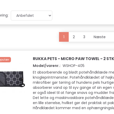
ring:
1
2
3
Næste
RUKKA PETS - MICRO PAW TOWEL - 2 ST
opulær
Model/varenr.:
WSHOP-405
Et absorberende og blødt potehåndklæde me
knogleprintmønster. Potehåndklædet af højkv
mikrofiber gør tørring af hundens pels hurtig
absorberer vand op til syv gange af sin egen 
er også ideel til at fange snavs og mudder fr
Det lette og maskinvaskbare potehåndklæde p
en lille størrelse, hvilket gør det praktisk at
Håndklædet kommer med en ophængningslø