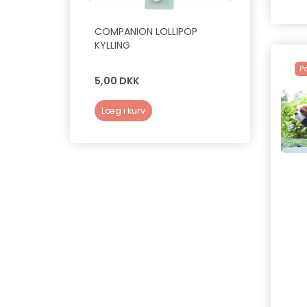
COMPANION LOLLIPOP
WOOLF - SOF
KYLLING
100 G (LAM )
P
5,00 DKK
39,00 DKK
Læg i kurv
Læg i kurv