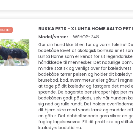
T LAMB FILET
DOGMAN - TUGG DENTAL
NUTROLIN® SK
MED KYLLING S - 7 STK
RUKKA PETS - X LUHTA HOME AALTO PET
opulær
29,00 DKK
179,00 DKK
Model/varenr.:
WSHOP-748
Gør din hund klar til en tør og varm følelse!
Læg i kurv
Se produktet
badekåbe lavet af økologisk bomuld er et s
Luhta Home som er kendt for sit legendariske
håndklæde til mennesker. Det naturlige bomu
mindre statisk og venligt over for kæledyrets
badekåbe tørrer pelsen og holder dit kæledyr
brusebad, bad, svømmetur eller gåtur i regne
at tage på dit kæledyr og fastgøre det med
spænde. De bagerste benstropper hjælper m
badekåben godt på plads, selv når hunden ka
sig ned og rulle rundt. Det holder overfladern
dit hjem sikre mod vandstænk og mudder efte
en gåtur. Det dobbeltsnoede garn sikrer en g
fugtoptagelsesevne. Få dit praktiske og stilfulde
kæledyrs badetid nu.