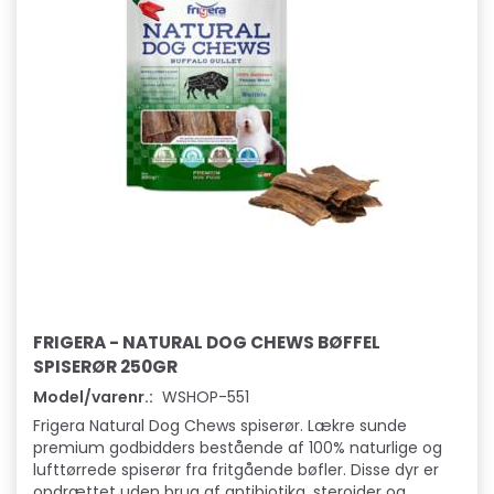
FRIGERA - NATURAL DOG CHEWS BØFFEL
SPISERØR 250GR
Model/varenr.:
WSHOP-551
Frigera Natural Dog Chews spiserør. Lækre sunde
premium godbidders bestående af 100% naturlige og
lufttørrede spiserør fra fritgående bøfler. Disse dyr er
opdrættet uden brug af antibiotika, steroider og