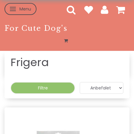
Menu
Skifte navigation
For Cute Dog's
Frigera
Filtre