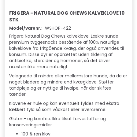
FRIGERA - NATURAL DOG CHEWS KALVEKLOVE 10
STK
Model/varenr.:
WSHOP-422
Frigera Natural Dog Chews kalveklove. Lækre sunde
premium tyggesnacks bestående af 100% naturlige
kalveklove fra fritgående kvæg, der også anvendes til
konsum. Disse dyr er opdrættet uden tildeling af
antibiotika, steroider og hormoner, så det bliver
næsten ikke mere naturligt.
Velegnede til mindre eller mellemstore hunde, da de er
noget blødere og mindre end kvægklove. Støtter
tandpleje og er nyttige til hvalpe, når der skiftes
tænder.
Klovene er hule og kan eventuelt fyldes med ekstra
lækkert fyld så som vådkost eller levercreme.
Gluten- og kornfrie. Ikke tilsat farvestoffer og
konserveringsmidler.
100 % ren klov