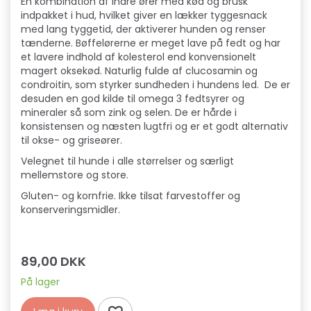
En kombination af indre ører med kød og brusk
indpakket i hud, hvilket giver en lækker tyggesnack
med lang tyggetid, der aktiverer hunden og renser
tænderne. Bøffelørerne er meget lave på fedt og har
et lavere indhold af kolesterol end konvensionelt
magert oksekød. Naturlig fulde af clucosamin og
condroitin, som styrker sundheden i hundens led. De er
desuden en god kilde til omega 3 fedtsyrer og
mineraler så som zink og selen. De er hårde i
konsistensen og næsten lugtfri og er et godt alternativ
til okse- og griseører.
Velegnet til hunde i alle størrelser og særligt
mellemstore og store.
Gluten- og kornfrie. Ikke tilsat farvestoffer og
konserveringsmidler.
89,00 DKK
På lager