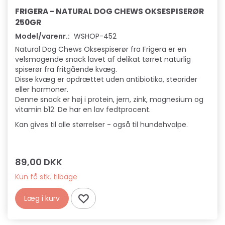
FRIGERA - NATURAL DOG CHEWS OKSESPISERØR
250GR
Model/varenr.:
WSHOP-452
Natural Dog Chews Oksespiserør fra Frigera er en
velsmagende snack lavet af delikat tørret naturlig
spiserør fra fritgående kvæg.
Disse kvæg er opdrættet uden antibiotika, steorider
eller hormoner.
Denne snack er høj i protein, jern, zink, magnesium og
vitamin b12. De har en lav fedtprocent.
Kan gives til alle størrelser - også til hundehvalpe.
89,00 DKK
Kun få stk. tilbage
Læg i kurv