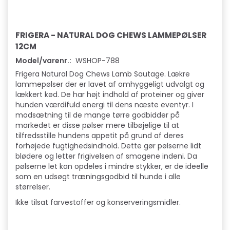
FRIGERA - NATURAL DOG CHEWS LAMMEPØLSER
12CM
Model/varenr.:
WSHOP-788
Frigera Natural Dog Chews Lamb Sautage. Lækre
lammepølser der er lavet af omhyggeligt udvalgt og
lækkert kød. De har højt indhold af proteiner og giver
hunden værdifuld energi til dens næste eventyr. I
modsætning til de mange tørre godbidder på
markedet er disse pølser mere tilbøjelige til at
tilfredsstille hundens appetit på grund af deres
forhøjede fugtighedsindhold. Dette gør pølserne lidt
blødere og letter frigivelsen af ​​smagene indeni. Da
pølserne let kan opdeles i mindre stykker, er de ideelle
som en udsøgt træningsgodbid til hunde i alle
størrelser.
Ikke tilsat farvestoffer og konserveringsmidler.